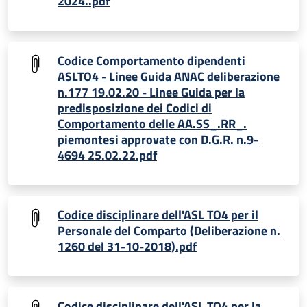
2024..pdf
Codice Comportamento dipendenti
ASLTO4 - Linee Guida ANAC deliberazione
n.177 19.02.20 - Linee Guida per la
predisposizione dei Codici di
Comportamento delle AA.SS_.RR_.
piemontesi approvate con D.G.R. n.9-
4694 25.02.22.pdf
Codice disciplinare dell'ASL TO4 per il
Personale del Comparto (Deliberazione n.
1260 del 31-10-2018).pdf
Codice disciplinare dell'ASL TO4 per la