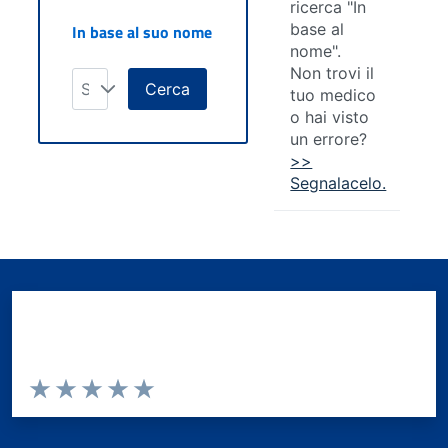
ricerca "In
base al
In base al suo nome
nome".
Non trovi il
Seleziona
Cerca
tuo medico
o hai visto
un errore?
>>
Segnalacelo.
Quanto sono chiare le informazioni su questa
pagina?
Valuta da 1 a 5 stelle la pagina
Valuta 1 stelle su 5
Valuta 2 stelle su 5
Valuta 3 stelle su 5
Valuta 4 stelle su 5
Valuta 5 stelle su 5