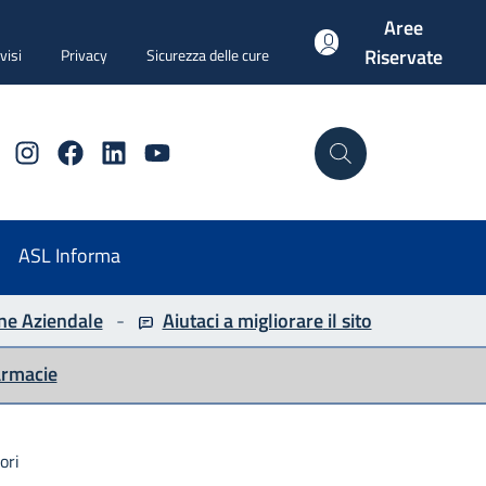
Aree
Riservate
visi
Privacy
Sicurezza delle cure
Instagram
Facebook
Linkedin
YouTube
Cerca
ASL Informa
ne Aziendale
-
Aiutaci a migliorare
il sito
armacie
ori