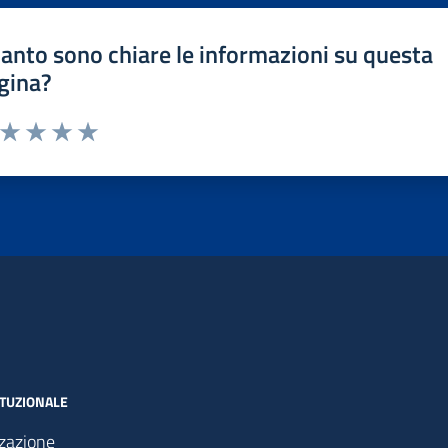
anto sono chiare le informazioni su questa
gina?
a da 1 a 5 stelle la pagina
ta 1 stelle su 5
Valuta 2 stelle su 5
Valuta 3 stelle su 5
Valuta 4 stelle su 5
Valuta 5 stelle su 5
ITUZIONALE
zazione