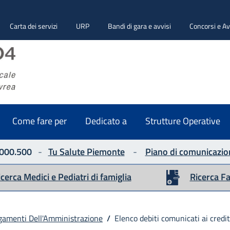
Carta dei servizi
URP
Bandi di gara e avvisi
Concorsi e Av
ASLTO4
Seguici su
Come fare per
Dedicato a
Strutture Operative
000.500
-
Tu Salute Piemonte
-
Piano di comunicazio
icerca Medici e Pediatri di famiglia
Ricerca F
gamenti Dell'Amministrazione
/
Elenco debiti comunicati ai credit