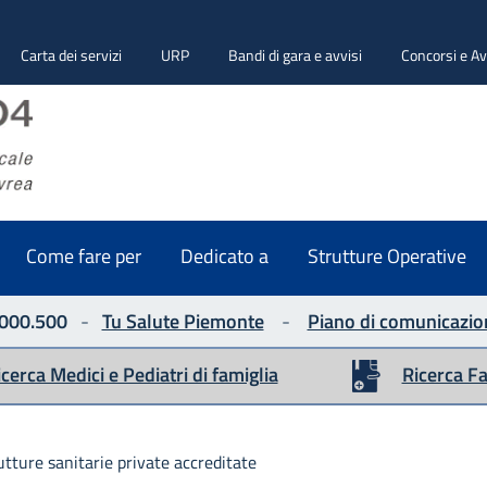
Carta dei servizi
URP
Bandi di gara e avvisi
Concorsi e Av
ASLTO4
Seguici su
Come fare per
Dedicato a
Strutture Operative
000.500
-
Tu Salute Piemonte
-
Piano di comunicazio
icerca Medici e Pediatri di famiglia
Ricerca F
utture sanitarie private accreditate