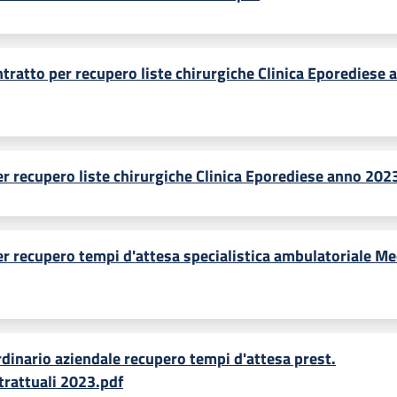
ntratto per recupero liste chirurgiche Clinica Eporediese 
er recupero liste chirurgiche Clinica Eporediese anno 202
er recupero tempi d'attesa specialistica ambulatoriale Me
rdinario aziendale recupero tempi d'attesa prest.
trattuali 2023.pdf