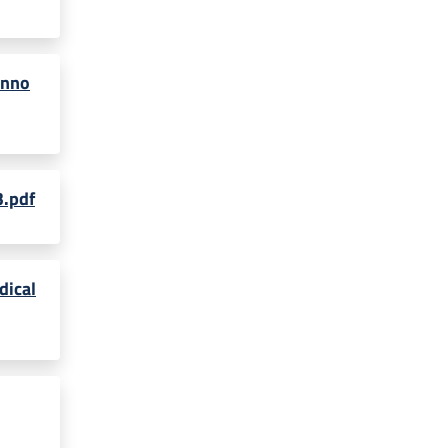
anno
3.pdf
dical