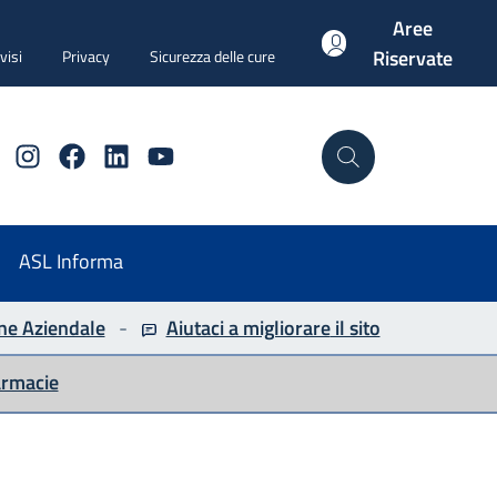
Aree
Riservate
visi
Privacy
Sicurezza delle cure
Instagram
Facebook
Linkedin
YouTube
Cerca
ASL Informa
ne Aziendale
-
Aiutaci a migliorare
il sito
armacie