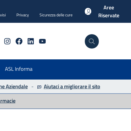
Aree
Riservate
visi
Privacy
Sicurezza delle cure
Instagram
Facebook
Linkedin
YouTube
Cerca
ASL Informa
ne Aziendale
-
Aiutaci a migliorare
il sito
armacie