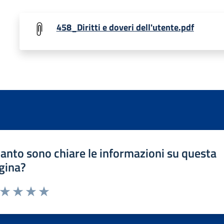
458_Diritti e doveri dell'utente.pdf
anto sono chiare le informazioni su questa
gina?
a da 1 a 5 stelle la pagina
ta 1 stelle su 5
Valuta 2 stelle su 5
Valuta 3 stelle su 5
Valuta 4 stelle su 5
Valuta 5 stelle su 5