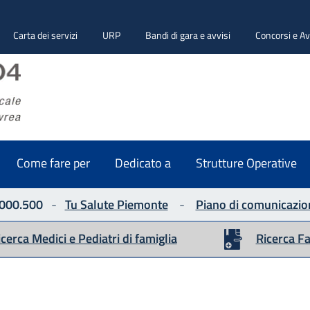
Carta dei servizi
URP
Bandi di gara e avvisi
Concorsi e Av
ASLTO4
Seguici su
Come fare per
Dedicato a
Strutture Operative
000.500
-
Tu Salute Piemonte
-
Piano di comunicazio
icerca Medici e Pediatri di famiglia
Ricerca F