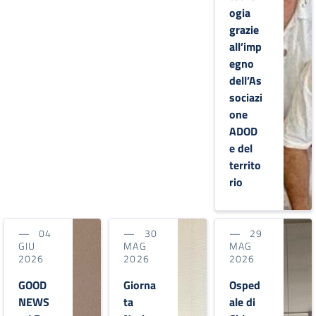
ogia
grazie
all’imp
egno
dell’As
sociazi
one
ADOD
e del
territo
rio
04
30
29
GIU
MAG
MAG
2026
2026
2026
GOOD
Giorna
Osped
NEWS
ta
ale di