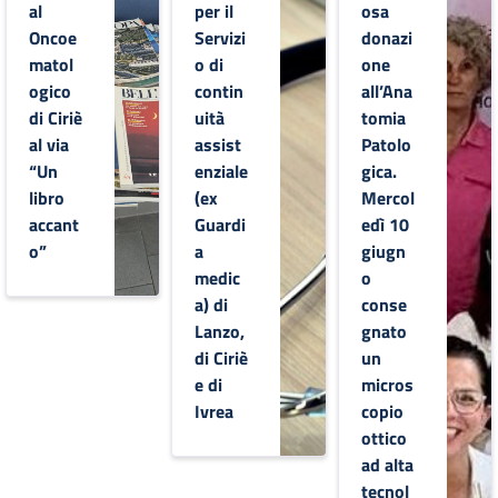
al
per il
osa
Oncoe
Servizi
donazi
matol
o di
one
ogico
contin
all’Ana
di Ciriè
uità
tomia
al via
assist
Patolo
“Un
enziale
gica.
libro
(ex
Mercol
accant
Guardi
edì 10
o”
a
giugn
medic
o
a) di
conse
Lanzo,
gnato
di Ciriè
un
e di
micros
Ivrea
copio
ottico
ad alta
tecnol