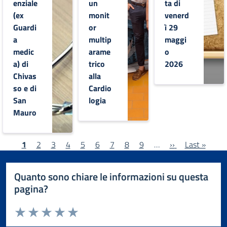
enziale
un
ta di
(ex
monit
venerd
Guardi
or
ì 29
a
multip
maggi
medic
arame
o
a) di
trico
2026
Chivas
alla
so e di
Cardio
San
logia
Mauro
Pagination
Current page
Page
Page
Page
Page
Page
Page
Page
Page
Next page
Last page
1
2
3
4
5
6
7
8
9
…
››
Last »
Quanto sono chiare le informazioni su questa
pagina?
Valuta da 1 a 5 stelle la pagina
Valuta 1 stelle su 5
Valuta 2 stelle su 5
Valuta 3 stelle su 5
Valuta 4 stelle su 5
Valuta 5 stelle su 5