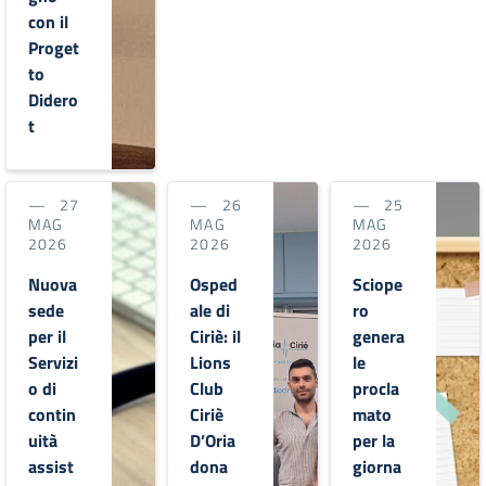
con il
Proget
to
Didero
t
27
26
25
MAG
MAG
MAG
2026
2026
2026
Nuova
Osped
Sciope
sede
ale di
ro
per il
Ciriè: il
genera
Servizi
Lions
le
o di
Club
procla
contin
Ciriè
mato
uità
D’Oria
per la
assist
dona
giorna