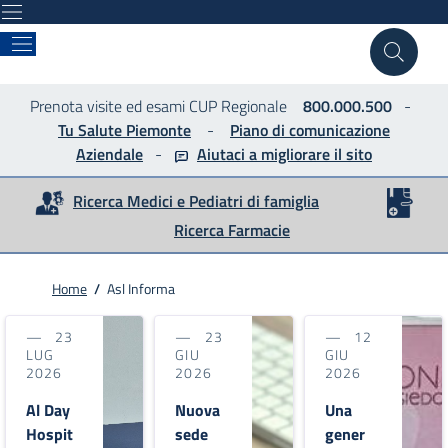
ASLTO4
Prenota visite ed esami CUP Regionale
800.000.500
-
Tu Salute Piemonte
-
Piano di comunicazione
Aziendale
-
Aiutaci a migliorare
il sito
Ricerca Medici e Pediatri di famiglia
Ricerca Farmacie
Home
/
Asl Informa
23
23
12
LUG
GIU
GIU
2026
2026
2026
Al Day
Nuova
Una
Hospit
sede
gener