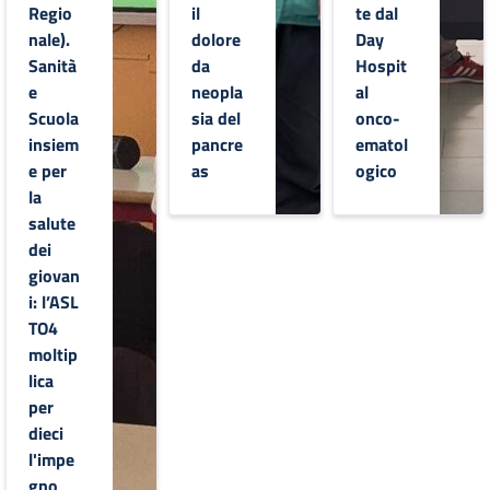
Regio
il
te dal
nale).
dolore
Day
Sanità
da
Hospit
e
neopla
al
Scuola
sia del
onco-
insiem
pancre
ematol
e per
as
ogico
la
salute
dei
giovan
i: l’ASL
TO4
moltip
lica
per
dieci
l'impe
gno