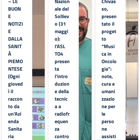
– LE
Nazion
Chivas
BUON
ale del
so,
E
Solliev
presen
NOTIZI
o (31
tato il
E
maggi
proget
DALLA
o):
to
SANIT
l’ASL
“Musi
À
TO4
ca in
PIEMO
presen
Oncolo
NTESE
ta
gia”:
(Ogni
l’intro
note,
gioved
duzion
cura e
ì il
e della
umani
raccon
tecnic
zzazio
to da
a a
ne per
un’Azi
radiofr
le
enda
equen
perso
Sanita
za
ne
ria
contro
assisti