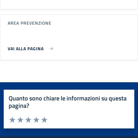
AREA PREVENZIONE
VAI ALLA PAGINA
Quanto sono chiare le informazioni su questa
pagina?
Valuta da 1 a 5 stelle la pagina
Valuta 1 stelle su 5
Valuta 2 stelle su 5
Valuta 3 stelle su 5
Valuta 4 stelle su 5
Valuta 5 stelle su 5