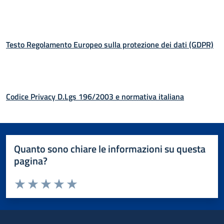
Testo Regolamento Europeo sulla protezione dei dati (GDPR)
Codice Privacy D.Lgs 196/2003 e normativa italiana
Quanto sono chiare le informazioni su questa
pagina?
Valuta da 1 a 5 stelle la pagina
Valuta 1 stelle su 5
Valuta 2 stelle su 5
Valuta 3 stelle su 5
Valuta 4 stelle su 5
Valuta 5 stelle su 5