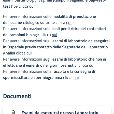
esami batteriologici vaginali (tamponi vaginali) e pap-test-
test hpv
clicca
qui
Per avere informazioni sulle
modalità di prenotazione
dell'esame citologico su urine
clicca
qui
Per avere informazioni sulle
sedi per il ritiro dei contenitori
dei campioni biologici
clicca
qui
Per avere informazioni sugli
esami di laboratorio da eseguirsi
in Ospedale previo contatto delle Segreterie del Laboratorio
Analisi
clicca
qui
Per avere informazioni sugli
esami di laboratorio che non si
effettuano il venerdì o nei giorni prefestivi
clicca
qui
Per avere informazioni sulla
raccolta e la consegna di
spermiocoltura e spermiogramma
clicca
qui
Documenti
Esami da eseguirsi presso Laboratorio