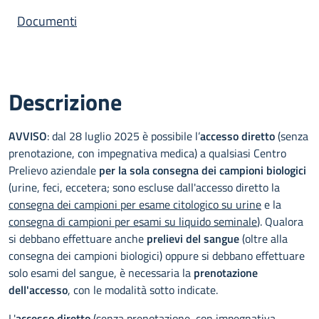
Documenti
Descrizione
AVVISO
: dal 28 luglio 2025 è possibile l’
accesso diretto
(senza
prenotazione, con impegnativa medica) a qualsiasi Centro
Prelievo aziendale
per la sola consegna dei campioni biologici
(urine, feci, eccetera; sono escluse dall'accesso diretto la
consegna dei campioni per esame citologico su urine
e la
consegna di campioni per esami su liquido seminale
). Qualora
si debbano effettuare anche
prelievi del sangue
(oltre alla
consegna dei campioni biologici) oppure si debbano effettuare
solo esami del sangue, è necessaria la
prenotazione
dell'accesso
, con le modalità sotto indicate.
L'
accesso diretto
(senza prenotazione, con impegnativa