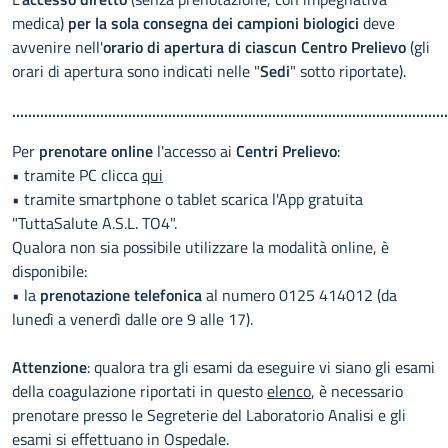
medica)
per la sola consegna dei campioni biologici
deve
avvenire nell'
orario di apertura di ciascun Centro Prelievo
(gli
orari di apertura sono indicati nelle "
Sedi
" sotto riportate).
.............................................................................................................
Per
prenotare online
l'accesso ai
Centri Prelievo
:
• tramite PC clicca
qui
• tramite smartphone o tablet scarica l'App gratuita
"TuttaSalute A.S.L. TO4".
Qualora non sia possibile utilizzare la modalità online, è
disponibile:
• la
prenotazione telefonica
al numero 0125 414012 (da
lunedì a venerdì dalle ore 9 alle 17).
Attenzione
: qualora tra gli esami da eseguire vi siano gli esami
della coagulazione riportati in questo
elenco
, è necessario
prenotare presso le Segreterie del Laboratorio Analisi e gli
esami si effettuano in Ospedale.