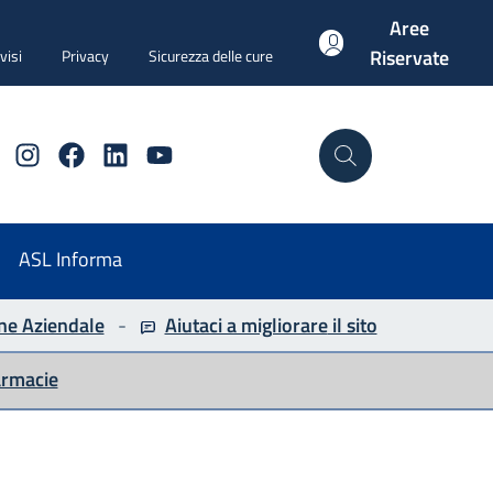
Aree
Riservate
visi
Privacy
Sicurezza delle cure
Instagram
Facebook
Linkedin
YouTube
Cerca
ASL Informa
ne Aziendale
-
Aiutaci a migliorare
il sito
armacie