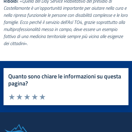
Riboldi
: «
Quella del Day Service Riabilitativo del presidio di
Castellamonte è un’opportunità importante per aiutare nella cura e
nella ripresa funzionale le persone con disabilità complesse e le loro
famiglie. Ecco perché il servizio dell’Asl TO4, grazie soprattutto alla
multiprofessionalità messa in campo, deve essere un esempio
fattivo di una medicina territoriale sempre più vicina alle esigenze
dei cittadini
».
Quanto sono chiare le informazioni su questa
pagina?
Valuta da 1 a 5 stelle la pagina
Valuta 1 stelle su 5
Valuta 2 stelle su 5
Valuta 3 stelle su 5
Valuta 4 stelle su 5
Valuta 5 stelle su 5