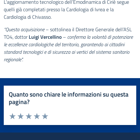
L'aggiornamento tecnologico dell’Emodinamica di Ciriè segue
quelli già completati presso la Cardiologia di Ivrea e la
Cardiologia di Chivasso.
“Questa acquisizione
– sottolinea il Direttore Generale dell’ASL
TO4, dottor
Luigi Vercellino
–
conferma la volontà di potenziare
le eccellenze cardiologiche del territorio, garantendo ai cittadini
standard tecnologici e di sicurezza ai vertici del sistema sanitario
regionale".
Quanto sono chiare le informazioni su questa
pagina?
Valuta da 1 a 5 stelle la pagina
Valuta 1 stelle su 5
Valuta 2 stelle su 5
Valuta 3 stelle su 5
Valuta 4 stelle su 5
Valuta 5 stelle su 5