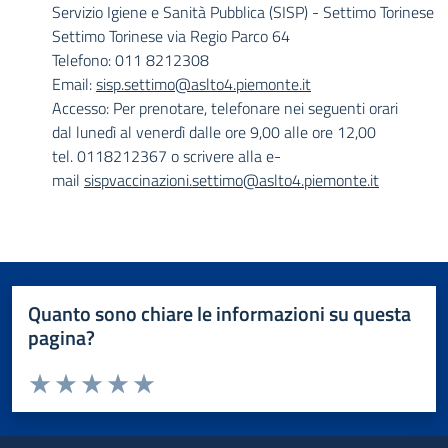
Servizio Igiene e Sanità Pubblica (SISP) - Settimo Torinese
Settimo Torinese via Regio Parco 64
Telefono: 011 8212308
Email:
sisp.settimo@aslto4.piemonte.it
Accesso: Per prenotare, telefonare nei seguenti orari
dal lunedì al venerdì dalle ore 9,00 alle ore 12,00
tel. 0118212367 o scrivere alla e-
mail
sispvaccinazioni.settimo@aslto4.piemonte.it
Quanto sono chiare le informazioni su questa
pagina?
Valuta da 1 a 5 stelle la pagina
Valuta 1 stelle su 5
Valuta 2 stelle su 5
Valuta 3 stelle su 5
Valuta 4 stelle su 5
Valuta 5 stelle su 5