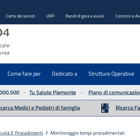
Carta dei servizi
URP
Bandi di gara e avvisi
Concorsi e Av
ASLTO4
Seguici su
Come fare per
Dedicato a
Strutture Operative
000.500
-
Tu Salute Piemonte
-
Piano di comunicazio
icerca Medici e Pediatri di famiglia
Ricerca F
ività E Procedimenti
/
Monitoraggio tempi procedimentali