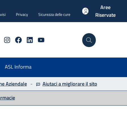
Aree
Riservate
visi
Privacy
Sicurezza delle cure
Instagram
Facebook
Linkedin
YouTube
Cerca
ASL Informa
ne Aziendale
-
Aiutaci a migliorare
il sito
armacie