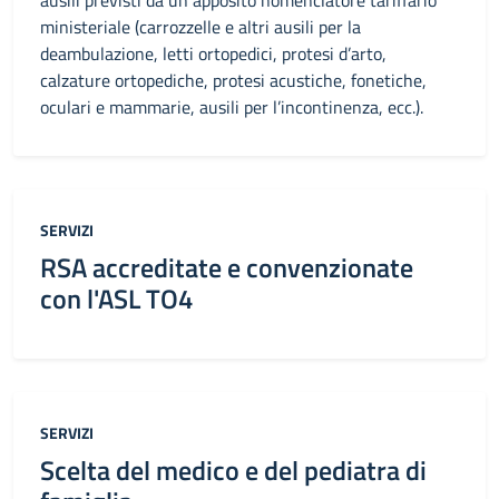
ausili previsti da un apposito nomenclatore tariffario
ministeriale (carrozzelle e altri ausili per la
deambulazione, letti ortopedici, protesi d’arto,
calzature ortopediche, protesi acustiche, fonetiche,
oculari e mammarie, ausili per l’incontinenza, ecc.).
Categoria:
SERVIZI
RSA accreditate e convenzionate
con l'ASL TO4
Categoria:
SERVIZI
Scelta del medico e del pediatra di